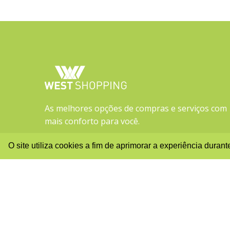
As melhores opções de compras e serviços com
mais conforto para você.
O site utiliza cookies a fim de aprimorar a experiência dura
ENDEREÇO
Estrada do Mendanha, 555 - Campo Grande
CEP: 23.087-283 - Rio de Janeiro - RJ