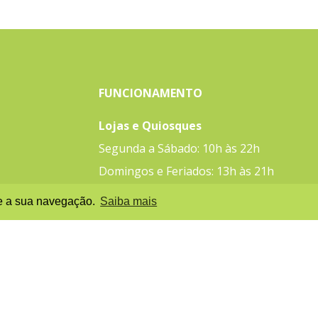
FUNCIONAMENTO
Lojas e Quiosques
Segunda a Sábado: 10h às 22h
Domingos e Feriados: 13h às 21h
nte a sua navegação.
Saiba mais
Praça de Alimentação e Lazer
Segunda a Quinta | 10h às 22h
Sexta e Sábado | 10h às 23h
Domingos e Feriados 11h às 22h
Restaurantes